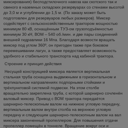
миксирования) бесподстилочного навоза как скотского так и
свиного в наземных складских резервуарах со стенами высотой
до 3,0 м и углублении до 1,5 м. (По заказу может быть
подготовлен для резервуаров любых размеров). Миксер
содействует с сельскохозяйственным трактором мощностью
минимум 80 кВ, оснащённым ТУЗ-ом грузоподъёмностью
минимум 30 кН, ВОМ – 540 об./мин. и две пары соединений
внешней гидравлики 16 Мпа. Благодаря возмости вращать
миксер под углом 360º, он пригоден также при боковом
перемешивании лагун, а также предоставляет возможность
удобного и стабильного транспорта над кабиной трактора.
Строение и принцип действия
Несущей конструкцией миксера является вертикальная
стальная труба оснащена выдвижными в горизонтальном и
вертикальном направлениях подпорными стойками и
трёхпунктовой системой подвески. На этом столбе
вращательно закреплена труба, с которой шарнирно сочленён
валовый миксер. Привод с ВОМ трактора передаётся
шарнирно-телескопным валом на нижнюю угловую передачу,
вертикальным валом внутри столба на верхнюю угловую
передачу и следующим шарнирно-телескопным валом на вал
миксера законченный пропеллером. Для повышения отдачи
пропеллер помещён в тоннеле. Вращение вокруг оси и