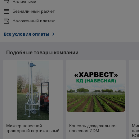
Наличными
Безналичный расчет
Наложенный платеж
Все условия оплаты
Подобные товары компании
Миксер навесной
Консоль дождевальная
Мик
тракторный вертикальный
навесная ZDM
нав
ВО