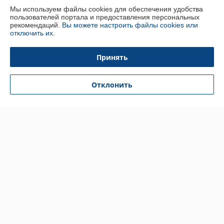
Мы используем файлы cookies для обеспечения удобства
пользователей портала и предоставления персональных
Доставка и оплата
рекомендаций.
Вы можете настроить файлы cookies или
отключить их.
График работы
Принять
Полная версия сайта
Отклонить
Политика обработки cookies
Сайт создан на платформе Deal.by
Информация для покупателя
Юридическое лицо:
ООО "Лукобел"
225302 РБ Брестская область, г. Кобрин, ул. Штабная,10
Регистрационный номер ЕГР: 291024222