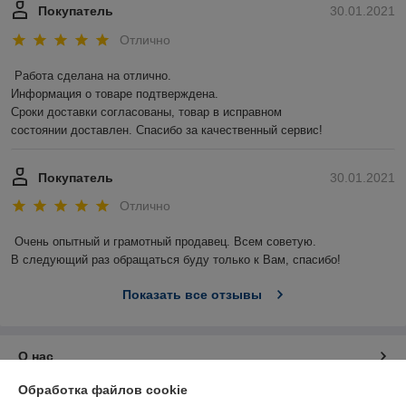
Покупатель
30.01.2021
Отлично
Работа сделана на отлично.

Информация о товаре подтверждена.

Сроки доставки согласованы, товар в исправном

состоянии доставлен. Спасибо за качественный сервис!
Покупатель
30.01.2021
Отлично
Очень опытный и грамотный продавец. Всем советую.

В следующий раз обращаться буду только к Вам, спасибо!
Показать все отзывы
О нас
Обработка файлов cookie
Контакты