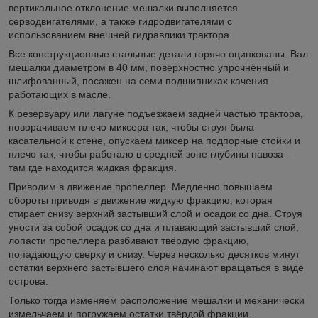
вертикальное отклонение мешалки выполняется
серводвигателями, а также гидродвигателями с
использованием внешней гидравлики трактора.
Все конструкционные стальные детали горячо оцинкованы. Вал
мешалки диаметром в 40 мм, поверхностно упрочнённый и
шлифованный, посажен на семи подшипниках качения
работающих в масле.
К резервуару или лагуне подъезжаем задней частью трактора,
поворачиваем плечо миксера так, чтобы струя была
касательной к стене, опускаем миксер на подпорные стойки и
плечо так, чтобы работало в средней зоне глубины навоза –
там где находится жидкая фракция.
Приводим в движение пропеллер. Медленно повышаем
обороты приводя в движение жидкую фракцию, которая
стирает снизу верхний застывший слой и осадок со дна. Струя
уности за собой осадок со дна и плавающий застывший слой,
лопасти пропеллера разбивают твёрдую фракцию,
попадающую сверху и снизу. Через несколько десятков минут
остатки верхнего застывшего слоя начинают вращаться в виде
острова.
Только тогда изменяем расположение мешалки и механически
измельчаем и погружаем остатки твёрдой фракции.