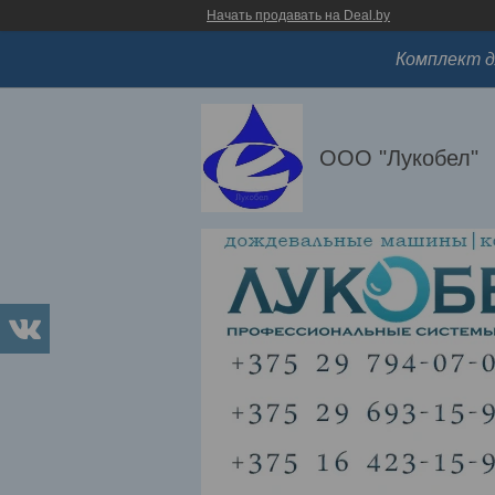
Начать продавать на Deal.by
Комплект д
ООО "Лукобел"