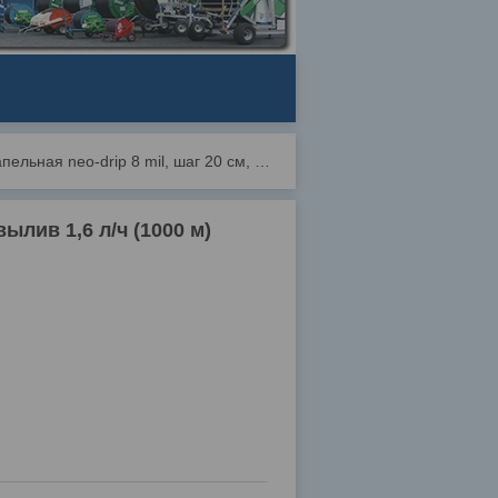
Лента капельная neo-drip 8 mil, шаг 20 см, водовылив 1,6 л/ч (1000 м) эмиттерная
вылив 1,6 л/ч (1000 м)